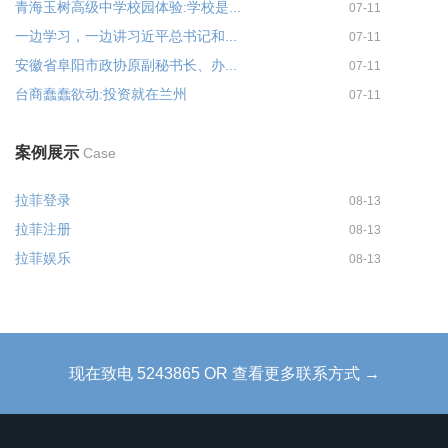
青海玉树高级中学校园体验:学校是...
07-11
一边学习，一边讲习近平总书记和...
07-11
安徽省阜阳市政协原副秘书长、办...
07-11
台商蠢蠢欲动:投资就在兰州
07-11
案例展示
Case
拉菲登录
08-13
拉菲注册
08-13
拉菲娱乐
08-13
现在致电 5243865 OR 查看更多联系方式 →